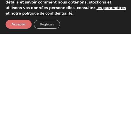
détails et savoir comment nous obtenons, stockons et
utilisons vos données personnelles, consultez
les paramètres
et notre
.
politique de confidentialité
Accepter
Réglages
20 mai 2026
Rallye Roses des Sables 2026 : dates,
parcours et nouveautés