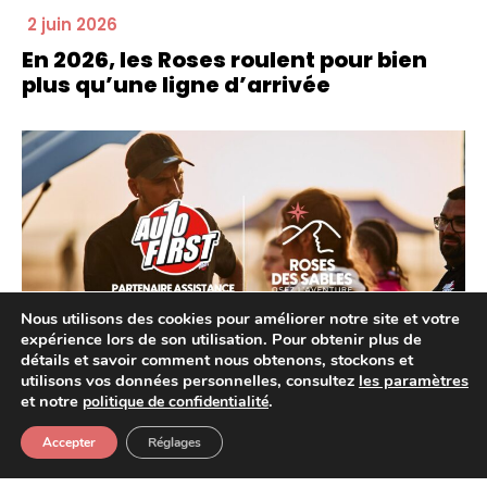
2 juin 2026
En 2026, les Roses roulent pour bien
plus qu’une ligne d’arrivée
Nous utilisons des cookies pour améliorer notre site et votre
expérience lors de son utilisation. Pour obtenir plus de
détails et savoir comment nous obtenons, stockons et
utilisons vos données personnelles, consultez
les paramètres
22 mai 2026
et notre
.
politique de confidentialité
AUTOFIRST FRANCE, PARTENAIRE
Accepter
Réglages
ASSISTANCE DE LA 25ÈME ÉDITION DU
RALLYE ROSES DES SABLES