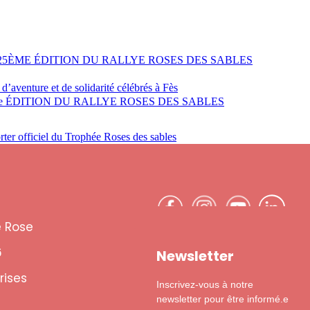
25ÈME ÉDITION DU RALLYE ROSES DES SABLES
 d’aventure et de solidarité célébrés à Fès
e ÉDITION DU RALLYE ROSES DES SABLES
rter officiel du Trophée Roses des sables
e Rose
6
Newsletter
rises
Inscrivez-vous à notre
newsletter pour être informé.e