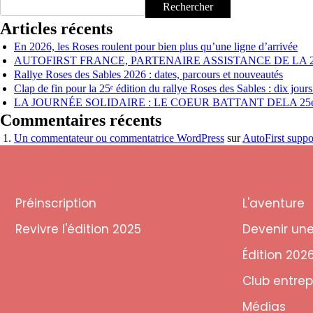
Rechercher
Articles récents
En 2026, les Roses roulent pour bien plus qu’une ligne d’arrivée
AUTOFIRST FRANCE, PARTENAIRE ASSISTANCE DE LA 
Rallye Roses des Sables 2026 : dates, parcours et nouveautés
Clap de fin pour la 25ᵉ édition du rallye Roses des Sables : dix jours
LA JOURNÉE SOLIDAIRE : LE COEUR BATTANT DELA 25
Commentaires récents
Un commentateur ou commentatrice WordPress
sur
AutoFirst suppo
Préinscription
L'aventure
Revivre l'édition 2025
Devenir un
Édition 202
Club entrep
Médias