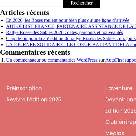
Rechercher
Articles récents
En 2026, les Roses roulent pour bien plus qu’une ligne d’arrivée
AUTOFIRST FRANCE, PARTENAIRE ASSISTANCE DE LA 
Rallye Roses des Sables 2026 : dates, parcours et nouveautés
Clap de fin pour la 25ᵉ édition du rallye Roses des Sables : dix jours
LA JOURNÉE SOLIDAIRE : LE COEUR BATTANT DELA 25
Commentaires récents
Un commentateur ou commentatrice WordPress
sur
AutoFirst suppo
Préinscription
L'aventure
Revivre l'édition 2025
Devenir un
Édition 202
Club entrep
Médias