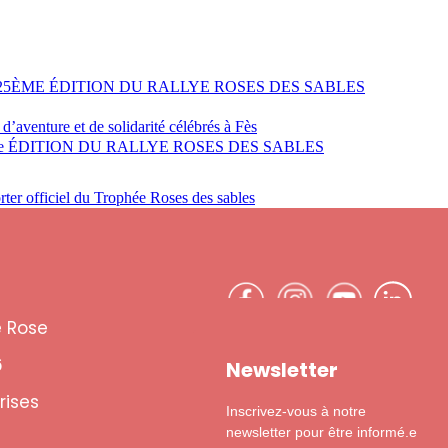
25ÈME ÉDITION DU RALLYE ROSES DES SABLES
 d’aventure et de solidarité célébrés à Fès
e ÉDITION DU RALLYE ROSES DES SABLES
rter officiel du Trophée Roses des sables
e Rose
6
Newsletter
rises
Inscrivez-vous à notre
newsletter pour être informé.e