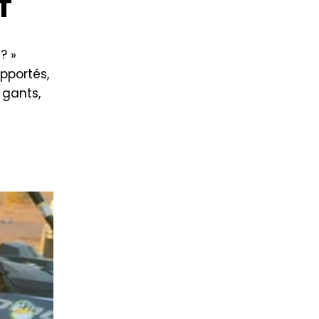
T
? »
apportés,
 gants,