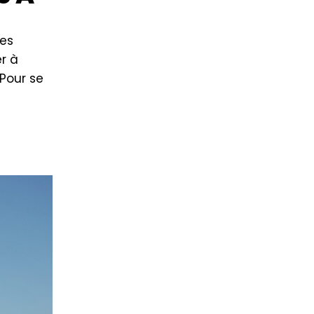
nes
r à
 Pour se