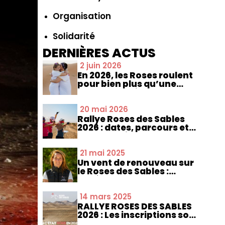
Organisation
Solidarité
DERNIÈRES ACTUS
2 juin 2026
En 2026, les Roses roulent
pour bien plus qu’une
ligne d’arrivée
20 mai 2026
Rallye Roses des Sables
2026 : dates, parcours et
nouveautés
21 mai 2025
Un vent de renouveau sur
le Roses des Sables :
Aurélia Roquesalane
prend les commandes
14 mars 2025
RALLYE ROSES DES SABLES
2026 : Les inscriptions sont
ouvertes !