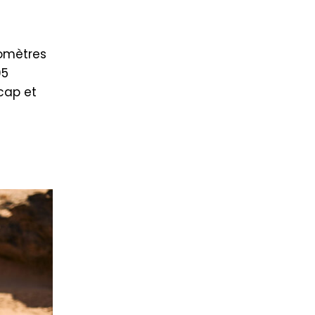
lomètres
05
cap et