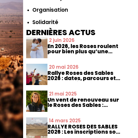
Organisation
Solidarité
DERNIÈRES ACTUS
2 juin 2026
En 2026, les Roses roulent
pour bien plus qu’une
ligne d’arrivée
20 mai 2026
Rallye Roses des Sables
2026 : dates, parcours et
nouveautés
21 mai 2025
Un vent de renouveau sur
le Roses des Sables :
Aurélia Roquesalane
prend les commandes
14 mars 2025
RALLYE ROSES DES SABLES
2026 : Les inscriptions sont
ouvertes !