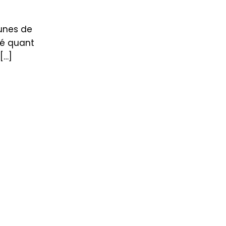
dunes de
té quant
[…]